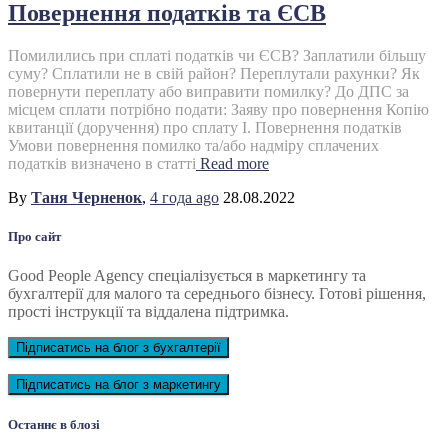
Повернення податків та ЄСВ
Помилились при сплаті податків чи ЄСВ? Заплатили більшу
суму? Сплатили не в свій район? Переплутали рахунки? Як
повернути переплату або виправити помилку? До ДПС за
місцем сплати потрібно подати: Заяву про повернення Копію
квитанції (доручення) про сплату І. Повернення податків
Умови повернення помилко та/або надміру сплачених
податків визначено в статті
Read more
By
Таня Черненок
,
4 года
ago
28.08.2022
Про сайт
Good People Agency спеціалізується в маркетингу та
бухгалтерії для малого та середнього бізнесу. Готові рішення,
прості інструкції та віддалена підтримка.
Підписатись на блог з бухгалтерії
Підписатись на блог з маркетингу
Останнє в блозі