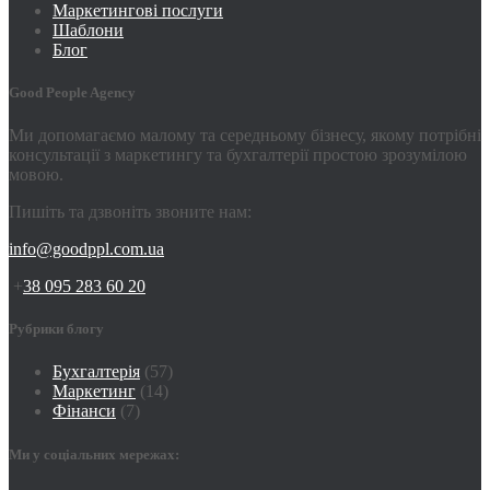
Маркетингові послуги
Шаблони
Блог
Good People Agency
Ми допомагаємо малому та середньому бізнесу, якому потрібні
консультації з маркетингу та бухгалтерії простою зрозумілою
мовою.
Пишіть та дзвоніть звоните нам:
info@goodppl.com.ua
+
38 095 283 60 20
Рубрики блогу
Бухгалтерія
(57)
Маркетинг
(14)
Фінанси
(7)
Ми у соціальних мережах: