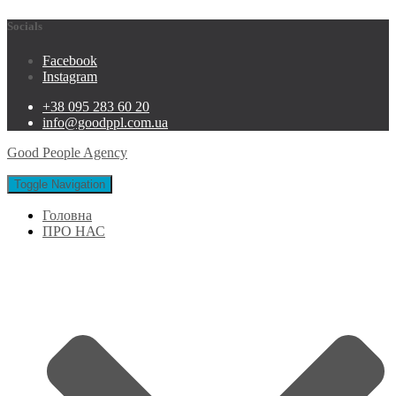
Socials
Facebook
Instagram
+38 095 283 60 20
info@goodppl.com.ua
Good People Agency
Toggle Navigation
Головна
ПРО НАС