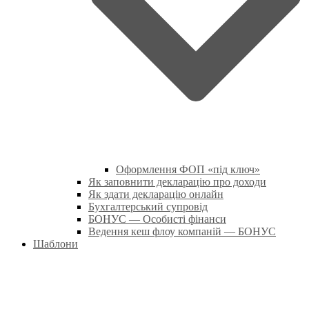
Оформлення ФОП «під ключ»
Як заповнити декларацію про доходи
Як здати декларацію онлайн
Бухгалтерський супровід
БОНУС — Особисті фінанси
Ведення кеш флоу компаній — БОНУС
Шаблони